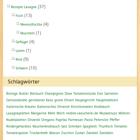
(37)
Rezepte Lasagne
(13)
Fisch
(4)
Meeresfrüchte
(1)
Muscheln
(4)
Geflügel
(1)
Lamm
(9)
Rind
(10)
Schwein
Schlagwörter
Beilage
Butter
Bärlauch
Champignon
Dose Tomatenstücke
Eier
Garnelen
Gemüsebrühe
geriebener Käse
grüne Oliven
Hauptgericht
Hauptmahlzeit
italienische Kräuter
Italienisches Olivenöl
Kirschtomaten
Knoblauch
Lasagneplatten
Margarine
Mehl
Milch
mobile-raeucherei.de
Muskatnuss
Möhren
Nudelplatten
Olivenöl
Oregano
Paprika
Parmesan
Pasta
Petersilie
Pfeffer
Rindergehacktes
Räucherknoblauch
Salz
Schinken
Spaghetti
Thunfisch
Tomaten
Tomatenpüree
Trockenhefe
Wasser
Zucchini
Zucker
Zwiebel
Zwiebeln