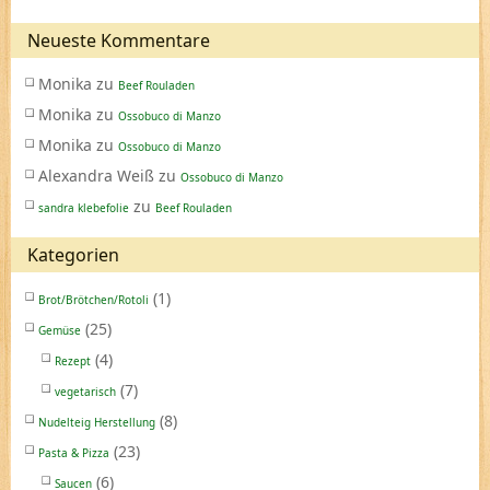
Neueste Kommentare
Monika
zu
Beef Rouladen
Monika
zu
Ossobuco di Manzo
Monika
zu
Ossobuco di Manzo
Alexandra Weiß
zu
Ossobuco di Manzo
zu
sandra klebefolie
Beef Rouladen
Kategorien
(1)
Brot/Brötchen/Rotoli
(25)
Gemüse
(4)
Rezept
(7)
vegetarisch
(8)
Nudelteig Herstellung
(23)
Pasta & Pizza
(6)
Saucen