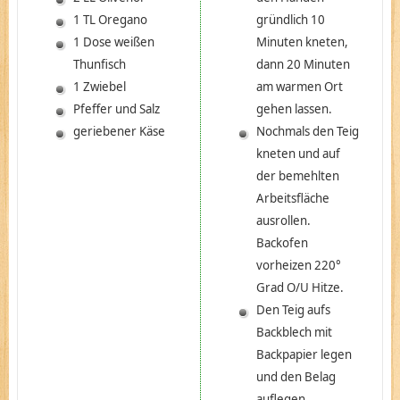
1 TL Oregano
gründlich 10
1 Dose weißen
Minuten kneten,
Thunfisch
dann 20 Minuten
1 Zwiebel
am warmen Ort
Pfeffer und Salz
gehen lassen.
geriebener Käse
Nochmals den Teig
kneten und auf
der bemehlten
Arbeitsfläche
ausrollen.
Backofen
vorheizen 220°
Grad O/U Hitze.
Den Teig aufs
Backblech mit
Backpapier legen
und den Belag
auflegen.