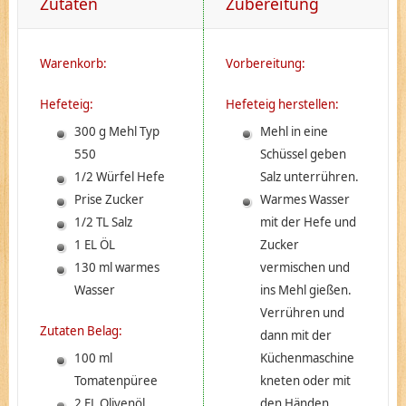
Zutaten
Zubereitung
Warenkorb:
Vorbereitung:
Hefeteig:
Hefeteig herstellen:
300 g Mehl Typ
Mehl in eine
550
Schüssel geben
1/2 Würfel Hefe
Salz unterrühren.
Prise Zucker
Warmes Wasser
1/2 TL Salz
mit der Hefe und
1 EL ÖL
Zucker
130 ml warmes
vermischen und
Wasser
ins Mehl gießen.
Verrühren und
Zutaten Belag:
dann mit der
100 ml
Küchenmaschine
Tomatenpüree
kneten oder mit
2 EL Olivenöl
den Händen