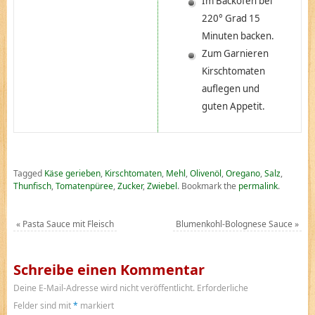
Im Backofen bei
220° Grad 15
Minuten backen.
Zum Garnieren
Kirschtomaten
auflegen und
guten Appetit.
Tagged
Käse gerieben
,
Kirschtomaten
,
Mehl
,
Olivenöl
,
Oregano
,
Salz
,
Thunfisch
,
Tomatenpüree
,
Zucker
,
Zwiebel
.
Bookmark the
permalink
.
«
Pasta Sauce mit Fleisch
Blumenkohl-Bolognese Sauce
»
Schreibe einen Kommentar
Deine E-Mail-Adresse wird nicht veröffentlicht.
Erforderliche
Felder sind mit
*
markiert