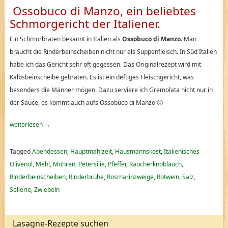
Ossobuco di Manzo, ein beliebtes
Schmorgericht der Italiener.
Ein Schmorbraten bekannt in Italien als
Ossobuco di Manzo
. Man
braucht die Rinderbeinscheiben nicht nur als Suppenfleisch. In Süd Italien
habe ich das Gericht sehr oft gegessen. Das Originalrezept wird mit
Kalbsbeinscheibe gebraten. Es ist ein deftiges Fleischgericht, was
besonders die Männer mögen. Dazu serviere ich Gremolata nicht nur in
der Sauce, es kommt auch aufs Ossobuco di Manzo
🙂
weiterlesen
→
Tagged
Abendessen
,
Hauptmahlzeit
,
Hausmannskost
,
Italienisches
Olivenöl
,
Mehl
,
Möhren
,
Petersilie
,
Pfeffer
,
Räucherknoblauch
,
Rinderbeinscheiben
,
Rinderbrühe
,
Rosmarinzweige
,
Rotwein
,
Salz
,
Sellerie
,
Zwiebeln
Lasagne-Rezepte suchen