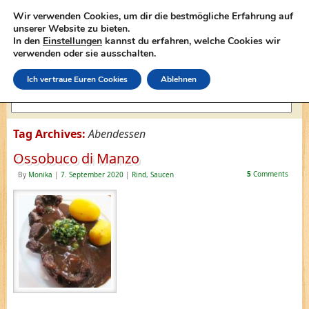
Wir verwenden Cookies, um dir die bestmögliche Erfahrung auf
unserer Website zu bieten.
In den
Einstellungen
kannst du erfahren, welche Cookies wir
lasagne-rezepte.net
verwenden oder sie ausschalten.
Ich vertraue Euren Cookies
Ablehnen
Tag Archives:
Abendessen
Ossobuco di Manzo
5
Comments
By
Monika
|
7. September 2020
|
Rind
,
Saucen