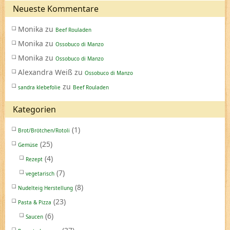
Neueste Kommentare
Monika
zu
Beef Rouladen
Monika
zu
Ossobuco di Manzo
Monika
zu
Ossobuco di Manzo
Alexandra Weiß
zu
Ossobuco di Manzo
zu
sandra klebefolie
Beef Rouladen
Kategorien
(1)
Brot/Brötchen/Rotoli
(25)
Gemüse
(4)
Rezept
(7)
vegetarisch
(8)
Nudelteig Herstellung
(23)
Pasta & Pizza
(6)
Saucen