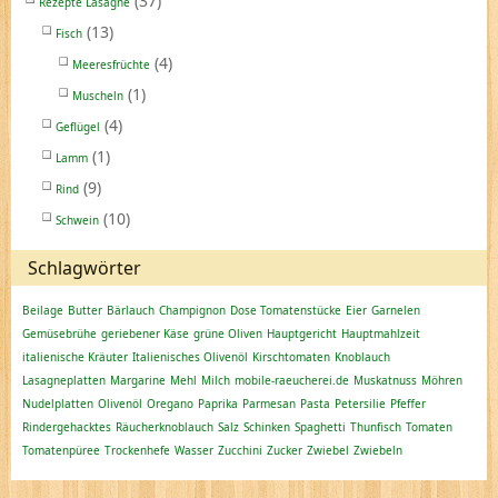
(37)
Rezepte Lasagne
(13)
Fisch
(4)
Meeresfrüchte
(1)
Muscheln
(4)
Geflügel
(1)
Lamm
(9)
Rind
(10)
Schwein
Schlagwörter
Beilage
Butter
Bärlauch
Champignon
Dose Tomatenstücke
Eier
Garnelen
Gemüsebrühe
geriebener Käse
grüne Oliven
Hauptgericht
Hauptmahlzeit
italienische Kräuter
Italienisches Olivenöl
Kirschtomaten
Knoblauch
Lasagneplatten
Margarine
Mehl
Milch
mobile-raeucherei.de
Muskatnuss
Möhren
Nudelplatten
Olivenöl
Oregano
Paprika
Parmesan
Pasta
Petersilie
Pfeffer
Rindergehacktes
Räucherknoblauch
Salz
Schinken
Spaghetti
Thunfisch
Tomaten
Tomatenpüree
Trockenhefe
Wasser
Zucchini
Zucker
Zwiebel
Zwiebeln