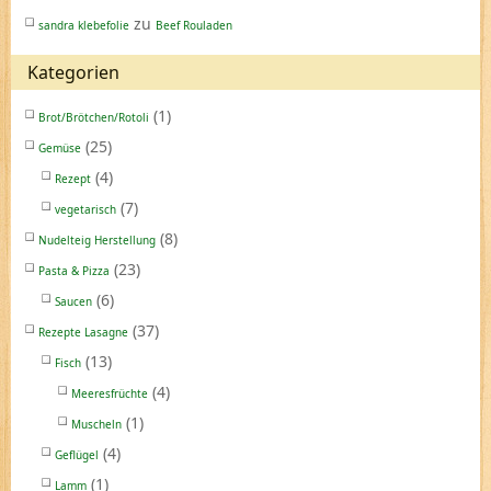
zu
sandra klebefolie
Beef Rouladen
Kategorien
(1)
Brot/Brötchen/Rotoli
(25)
Gemüse
(4)
Rezept
(7)
vegetarisch
(8)
Nudelteig Herstellung
(23)
Pasta & Pizza
(6)
Saucen
(37)
Rezepte Lasagne
(13)
Fisch
(4)
Meeresfrüchte
(1)
Muscheln
(4)
Geflügel
(1)
Lamm