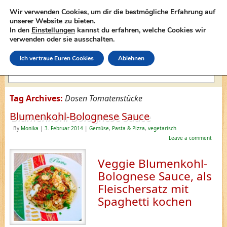
Wir verwenden Cookies, um dir die bestmögliche Erfahrung auf
unserer Website zu bieten.
In den
Einstellungen
kannst du erfahren, welche Cookies wir
lasagne-rezepte.net
verwenden oder sie ausschalten.
Ich vertraue Euren Cookies
Ablehnen
Tag Archives:
Dosen Tomatenstücke
Blumenkohl-Bolognese Sauce
By
Monika
|
3. Februar 2014
|
Gemüse
,
Pasta & Pizza
,
vegetarisch
Leave a comment
Veggie Blumenkohl-
Bolognese Sauce, als
Fleischersatz mit
Spaghetti kochen