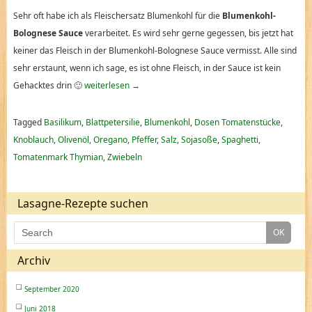
Sehr oft habe ich als Fleischersatz Blumenkohl für die
Blumenkohl-
Bolognese Sauce
verarbeitet. Es wird sehr gerne gegessen, bis jetzt hat
keiner das Fleisch in der Blumenkohl-Bolognese Sauce vermisst. Alle sind
sehr erstaunt, wenn ich sage, es ist ohne Fleisch, in der Sauce ist kein
Gehacktes drin 🙂
weiterlesen
→
Tagged
Basilikum
,
Blattpetersilie
,
Blumenkohl
,
Dosen Tomatenstücke
,
Knoblauch
,
Olivenöl
,
Oregano
,
Pfeffer
,
Salz
,
Sojasoße
,
Spaghetti
,
Tomatenmark Thymian
,
Zwiebeln
Lasagne-Rezepte suchen
Archiv
September 2020
Juni 2018