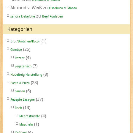
Alexandra Weiß
zu
Ossobuco di Manzo
zu
sandra klebefolie
Beef Rouladen
Kategorien
(1)
Brot/Brötchen/Rotoli
(25)
Gemüse
(4)
Rezept
(7)
vegetarisch
(8)
Nudelteig Herstellung
(23)
Pasta & Pizza
(6)
Saucen
(37)
Rezepte Lasagne
(13)
Fisch
(4)
Meeresfrüchte
(1)
Muscheln
(4)
Geflügel