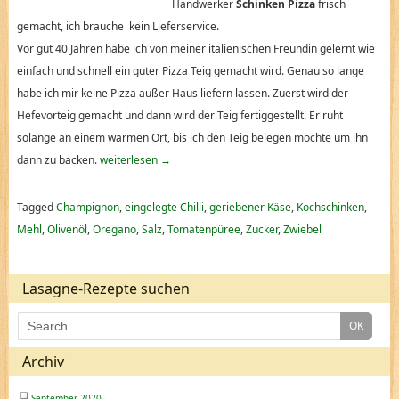
Handwerker
Schinken Pizza
frisch
gemacht, ich brauche kein Lieferservice.
Vor gut 40 Jahren habe ich von meiner italienischen Freundin gelernt wie
einfach und schnell ein guter Pizza Teig gemacht wird. Genau so lange
habe ich mir keine Pizza außer Haus liefern lassen. Zuerst wird der
Hefevorteig gemacht und dann wird der Teig fertiggestellt. Er ruht
solange an einem warmen Ort, bis ich den Teig belegen möchte um ihn
dann zu backen.
weiterlesen
→
Tagged
Champignon
,
eingelegte Chilli
,
geriebener Käse
,
Kochschinken
,
Mehl
,
Olivenöl
,
Oregano
,
Salz
,
Tomatenpüree
,
Zucker
,
Zwiebel
Lasagne-Rezepte suchen
Archiv
September 2020