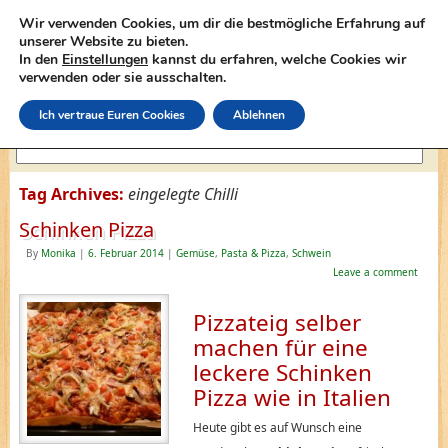
Wir verwenden Cookies, um dir die bestmögliche Erfahrung auf
unserer Website zu bieten.
In den
Einstellungen
kannst du erfahren, welche Cookies wir
lasagne-rezepte.net
verwenden oder sie ausschalten.
Ich vertraue Euren Cookies
Ablehnen
Tag Archives:
eingelegte Chilli
Schinken Pizza
By
Monika
|
6. Februar 2014
|
Gemüse
,
Pasta & Pizza
,
Schwein
Leave a comment
Pizzateig selber
machen für eine
leckere Schinken
Pizza wie in Italien
Heute gibt es auf Wunsch eine