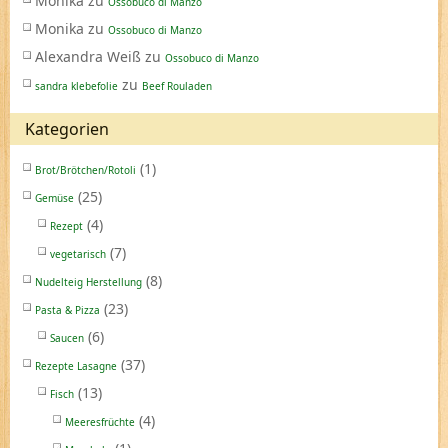
Monika
zu
Ossobuco di Manzo
Monika
zu
Ossobuco di Manzo
Alexandra Weiß
zu
Ossobuco di Manzo
zu
sandra klebefolie
Beef Rouladen
Kategorien
(1)
Brot/Brötchen/Rotoli
(25)
Gemüse
(4)
Rezept
(7)
vegetarisch
(8)
Nudelteig Herstellung
(23)
Pasta & Pizza
(6)
Saucen
(37)
Rezepte Lasagne
(13)
Fisch
(4)
Meeresfrüchte