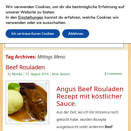
Wir verwenden Cookies, um dir die bestmögliche Erfahrung auf
unserer Website zu bieten.
In den
Einstellungen
kannst du erfahren, welche Cookies wir
lasagne-rezepte.net
verwenden oder sie ausschalten.
Ich vertraue Euren Cookies
Ablehnen
Tag Archives:
Mittags Menü
Beef Rouladen
2
Comments
By
Monika
|
27. August 2014
|
Rind
,
Saucen
Angus Beef Rouladen
Rezept mit köstlicher
Sauce.
Aus der Zeit, wo ich mit Vinzenca noch
gekocht habe, wurden Rezepte
ausgetauscht unter anderem
Beef