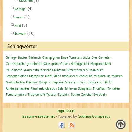
(1)
Muscheln
(4)
Geflügel
(1)
Lamm
(9)
Rind
(10)
Schwein
Schlagwörter
Beilage
Butter
Bärlauch
Champignon
Dose Tomatenstücke
Eier
Garnelen
Gemüsebrühe
geriebener Käse
grüne Oliven
Hauptgericht
Hauptmahlzeit
italienische Kräuter
Italienisches Olivenöl
Kirschtomaten
Knoblauch
Lasagneplatten
Margarine
Mehl
Milch
mobile-raeucherei.de
Muskatnuss
Möhren
Nudelplatten
Olivenöl
Oregano
Paprika
Parmesan
Pasta
Petersilie
Pfeffer
Rindergehacktes
Räucherknoblauch
Salz
Schinken
Spaghetti
Thunfisch
Tomaten
Tomatenpüree
Trockenhefe
Wasser
Zucchini
Zucker
Zwiebel
Zwiebeln
Impressum
lasagne-rezepte.net
- Powered by
Cooking Conspiracy