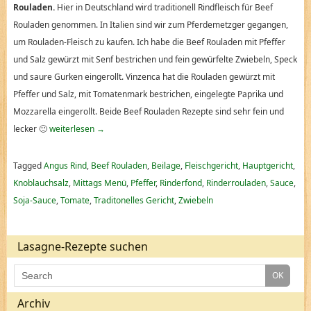
Rouladen.
Hier in Deutschland wird traditionell Rindfleisch für Beef
Rouladen genommen. In Italien sind wir zum Pferdemetzger gegangen,
um Rouladen-Fleisch zu kaufen. Ich habe die Beef Rouladen mit Pfeffer
und Salz gewürzt mit Senf bestrichen und fein gewürfelte Zwiebeln, Speck
und saure Gurken eingerollt. Vinzenca hat die Rouladen gewürzt mit
Pfeffer und Salz, mit Tomatenmark bestrichen, eingelegte Paprika und
Mozzarella eingerollt. Beide Beef Rouladen Rezepte sind sehr fein und
lecker 🙂
weiterlesen
→
Tagged
Angus Rind
,
Beef Rouladen
,
Beilage
,
Fleischgericht
,
Hauptgericht
,
Knoblauchsalz
,
Mittags Menü
,
Pfeffer
,
Rinderfond
,
Rinderrouladen
,
Sauce
,
Soja-Sauce
,
Tomate
,
Traditonelles Gericht
,
Zwiebeln
Lasagne-Rezepte suchen
Archiv