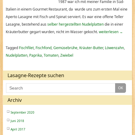
1987 war ich mit meiner Familie in Süd-
Italien in einem Gourmet Restaurant, da wurde uns zum ersten Mal eine
Aperto Lasagne mit Fisch und Spinat serviert. Es war eine offene Teller
Lasagne, bestehend aus
selber hergestellten Nudelplatten
die in einer
Kräuterbutter gegart wurden, nicht im Wasser gekocht.
weiterlesen
→
Tagged
Fischfilet
,
Fischfond
,
Gemüsebrühe
,
Kräuter-Butter
,
Löwenzahn
,
Nudelplatten
,
Paprika
,
Tomaten
,
Zwiebel
Lasagne-Rezepte suchen
Archiv
September 2020
Juni 2018
April 2017