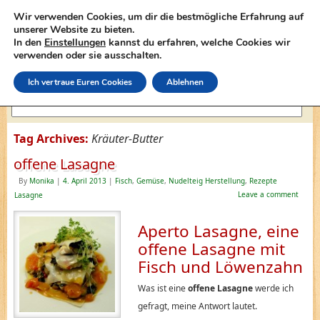
Wir verwenden Cookies, um dir die bestmögliche Erfahrung auf
unserer Website zu bieten.
In den
Einstellungen
kannst du erfahren, welche Cookies wir
lasagne-rezepte.net
verwenden oder sie ausschalten.
Ich vertraue Euren Cookies
Ablehnen
Tag Archives:
Kräuter-Butter
offene Lasagne
By
Monika
|
4. April 2013
|
Fisch
,
Gemüse
,
Nudelteig Herstellung
,
Rezepte
Leave a comment
Lasagne
Aperto Lasagne, eine
offene Lasagne mit
Fisch und Löwenzahn
Was ist eine
offene Lasagne
werde ich
gefragt, meine Antwort lautet.