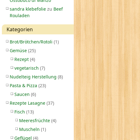
Ossobuco di Manzo
sandra klebefolie
zu
Beef
Rouladen
Kategorien
Brot/Brötchen/Rotoli
(1)
Gemüse
(25)
Rezept
(4)
vegetarisch
(7)
Nudelteig Herstellung
(8)
Pasta & Pizza
(23)
Saucen
(6)
Rezepte Lasagne
(37)
Fisch
(13)
Meeresfrüchte
(4)
Muscheln
(1)
Geflügel
(4)