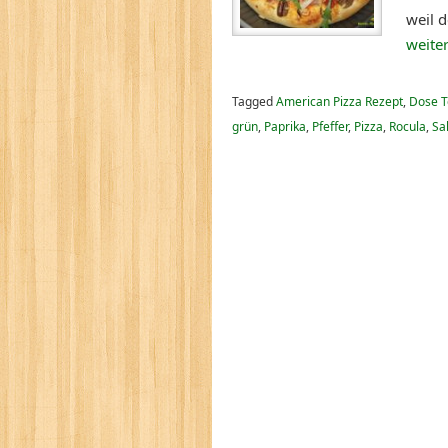
weil d
weite
Tagged
American Pizza Rezept
,
Dose T
grün
,
Paprika
,
Pfeffer
,
Pizza
,
Rocula
,
Sa