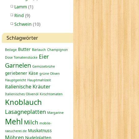
Lamm
(1)
Rind
(9)
Schwein
(10)
Schlagwörter
Butter
Beilage
Bärlauch
Champignon
Eier
Dose Tomatenstücke
Garnelen
Gemüsebrühe
geriebener Käse
grüne Oliven
Hauptgericht
Hauptmahlzeit
italienische Kräuter
Italienisches Olivenöl
Kirschtomaten
Knoblauch
Lasagneplatten
Margarine
Mehl
Milch
mobile-
Muskatnuss
raeucherei.de
Möhren
Nudelplatten