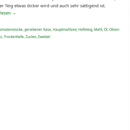
er Teig etwas dicker wird und auch sehr sättigend ist.
rlesen
→
omatenstücke
,
geriebener Käse
,
Hauptmahlzeit
,
Hefeteig
,
Mehl
,
Öl
,
Oliven
lz
,
Trockenhefe
,
Zucker
,
Zwiebel