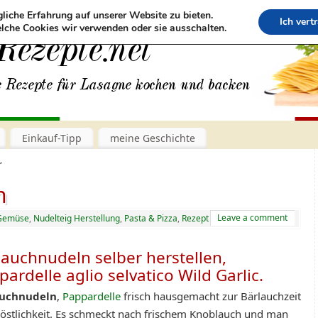
liche Erfahrung auf unserer Website zu bieten.
Ich vert
lche Cookies wir verwenden oder sie ausschalten.
Einkauf-Tipp
meine Geschichte
r
n
Leave a comment
Gemüse
,
Nudelteig Herstellung
,
Pasta & Pizza
,
Rezept
lauchnudeln selber herstellen,
pardelle aglio
selvatico Wild Garlic.
auchnudeln
,
Pappardelle
frisch hausgemacht zur Bärlauchzeit
Köstlichkeit. Es schmeckt nach frischem Knoblauch und man