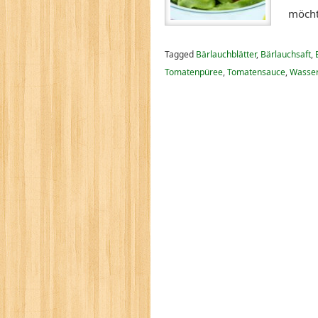
möcht
Tagged
Bärlauchblätter
,
Bärlauchsaft
,
Tomatenpüree
,
Tomatensauce
,
Wasse