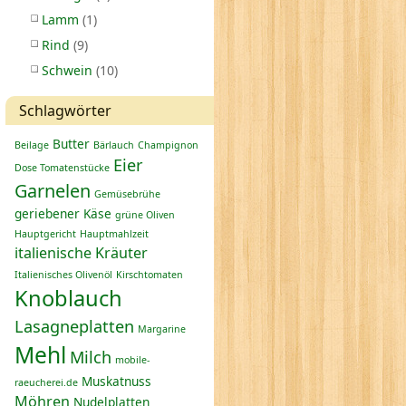
Lamm
(1)
Rind
(9)
Schwein
(10)
Schlagwörter
Butter
Beilage
Bärlauch
Champignon
Eier
Dose Tomatenstücke
Garnelen
Gemüsebrühe
geriebener Käse
grüne Oliven
Hauptgericht
Hauptmahlzeit
italienische Kräuter
Italienisches Olivenöl
Kirschtomaten
Knoblauch
Lasagneplatten
Margarine
Mehl
Milch
mobile-
Muskatnuss
raeucherei.de
Möhren
Nudelplatten