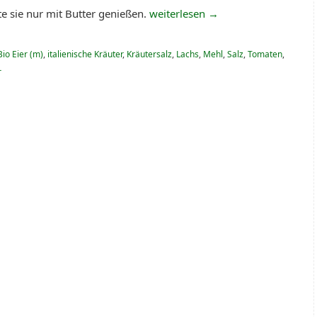
e sie nur mit Butter genießen.
weiterlesen
→
Bio Eier (m)
,
italienische Kräuter
,
Kräutersalz
,
Lachs
,
Mehl
,
Salz
,
Tomaten
,
r