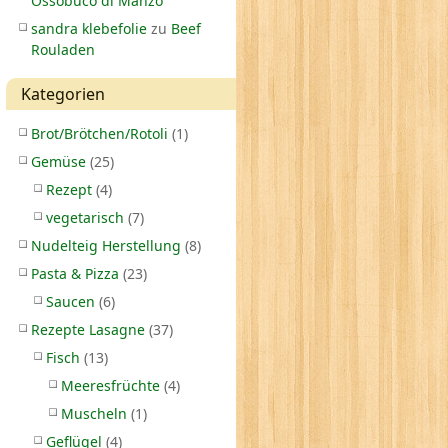
Ossobuco di Manzo
sandra klebefolie
zu
Beef
Rouladen
Kategorien
Brot/Brötchen/Rotoli
(1)
Gemüse
(25)
Rezept
(4)
vegetarisch
(7)
Nudelteig Herstellung
(8)
Pasta & Pizza
(23)
Saucen
(6)
Rezepte Lasagne
(37)
Fisch
(13)
Meeresfrüchte
(4)
Muscheln
(1)
Geflügel
(4)