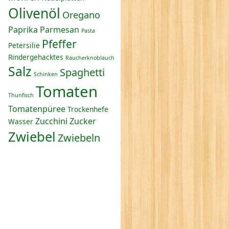
Olivenöl
Oregano
Paprika
Parmesan
Pasta
Pfeffer
Petersilie
Rindergehacktes
Räucherknoblauch
Salz
Spaghetti
Schinken
Tomaten
Thunfisch
Tomatenpüree
Trockenhefe
Zucchini
Zucker
Wasser
Zwiebel
Zwiebeln