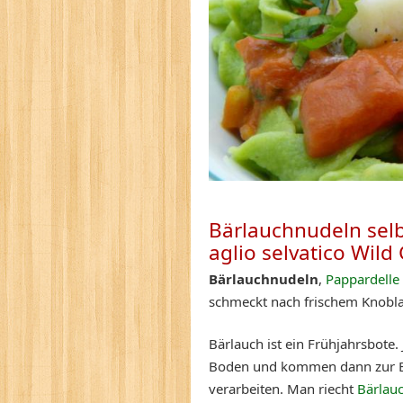
Bärlauchnudeln selb
aglio
selvatico Wild 
Bärlauchnudeln
,
Pappardelle
schmeckt nach frischem Knobla
Bärlauch ist ein Frühjahrsbote.
Boden und kommen dann zur Blüt
verarbeiten. Man riecht
Bärlau