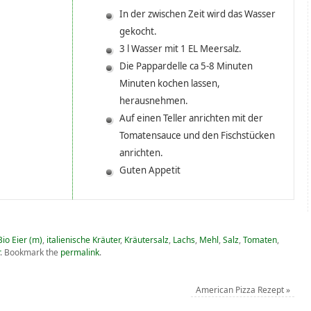
In der zwischen Zeit wird das Wasser
gekocht.
3 l Wasser mit 1 EL Meersalz.
Die Pappardelle ca 5-8 Minuten
Minuten kochen lassen,
herausnehmen.
Auf einen Teller anrichten mit der
Tomatensauce und den Fischstücken
anrichten.
Guten Appetit
Bio Eier (m)
,
italienische Kräuter
,
Kräutersalz
,
Lachs
,
Mehl
,
Salz
,
Tomaten
,
.
Bookmark the
permalink
.
American Pizza Rezept
»