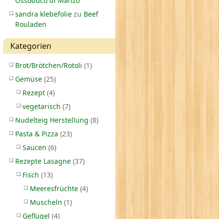
Ossobuco di Manzo
sandra klebefolie
zu
Beef
Rouladen
Kategorien
Brot/Brötchen/Rotoli
(1)
Gemüse
(25)
Rezept
(4)
vegetarisch
(7)
Nudelteig Herstellung
(8)
Pasta & Pizza
(23)
Saucen
(6)
Rezepte Lasagne
(37)
Fisch
(13)
Meeresfrüchte
(4)
Muscheln
(1)
Geflügel
(4)