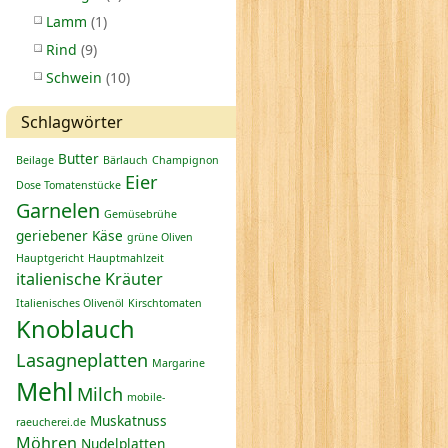
Lamm
(1)
Rind
(9)
Schwein
(10)
Schlagwörter
Butter
Beilage
Bärlauch
Champignon
Eier
Dose Tomatenstücke
Garnelen
Gemüsebrühe
geriebener Käse
grüne Oliven
Hauptgericht
Hauptmahlzeit
italienische Kräuter
Italienisches Olivenöl
Kirschtomaten
Knoblauch
Lasagneplatten
Margarine
Mehl
Milch
mobile-
Muskatnuss
raeucherei.de
Möhren
Nudelplatten