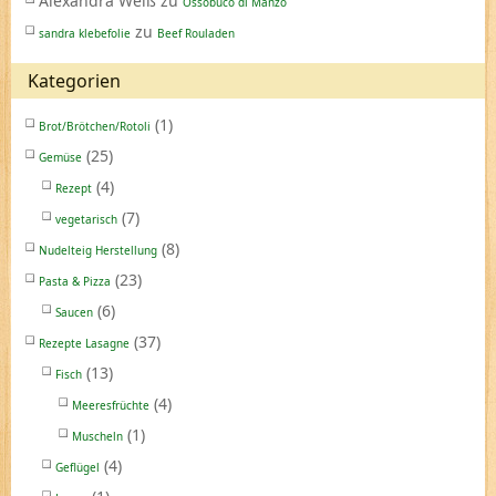
Alexandra Weiß
zu
Ossobuco di Manzo
zu
sandra klebefolie
Beef Rouladen
Kategorien
(1)
Brot/Brötchen/Rotoli
(25)
Gemüse
(4)
Rezept
(7)
vegetarisch
(8)
Nudelteig Herstellung
(23)
Pasta & Pizza
(6)
Saucen
(37)
Rezepte Lasagne
(13)
Fisch
(4)
Meeresfrüchte
(1)
Muscheln
(4)
Geflügel