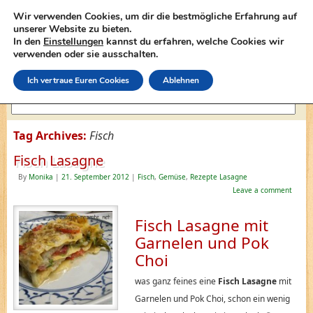
Wir verwenden Cookies, um dir die bestmögliche Erfahrung auf
unserer Website zu bieten.
In den
Einstellungen
kannst du erfahren, welche Cookies wir
lasagne-rezepte.net
verwenden oder sie ausschalten.
Ich vertraue Euren Cookies
Ablehnen
Tag Archives:
Fisch
Fisch Lasagne
By
Monika
|
21. September 2012
|
Fisch
,
Gemüse
,
Rezepte Lasagne
Leave a comment
Fisch Lasagne mit
Garnelen und Pok
Choi
was ganz feines eine
Fisch Lasagne
mit
Garnelen und Pok Choi, schon ein wenig