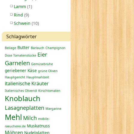
Lamm
(1)
Rind
(9)
Schwein
(10)
Schlagwörter
Butter
Beilage
Bärlauch
Champignon
Eier
Dose Tomatenstücke
Garnelen
Gemüsebrühe
geriebener Käse
grüne Oliven
Hauptgericht
Hauptmahlzeit
italienische Kräuter
Italienisches Olivenöl
Kirschtomaten
Knoblauch
Lasagneplatten
Margarine
Mehl
Milch
mobile-
Muskatnuss
raeucherei.de
Möhren
Nudelplatten