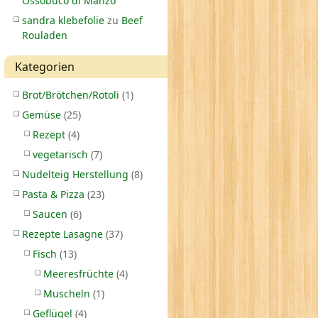
Ossobuco di Manzo
sandra klebefolie
zu
Beef
Rouladen
Kategorien
Brot/Brötchen/Rotoli
(1)
Gemüse
(25)
Rezept
(4)
vegetarisch
(7)
Nudelteig Herstellung
(8)
Pasta & Pizza
(23)
Saucen
(6)
Rezepte Lasagne
(37)
Fisch
(13)
Meeresfrüchte
(4)
Muscheln
(1)
Geflügel
(4)