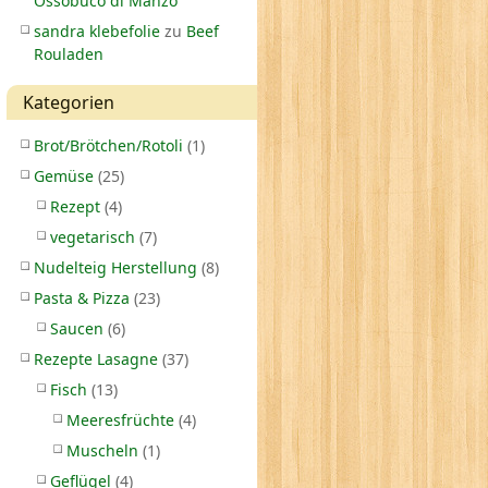
Ossobuco di Manzo
sandra klebefolie
zu
Beef
Rouladen
Kategorien
Brot/Brötchen/Rotoli
(1)
Gemüse
(25)
Rezept
(4)
vegetarisch
(7)
Nudelteig Herstellung
(8)
Pasta & Pizza
(23)
Saucen
(6)
Rezepte Lasagne
(37)
Fisch
(13)
Meeresfrüchte
(4)
Muscheln
(1)
Geflügel
(4)