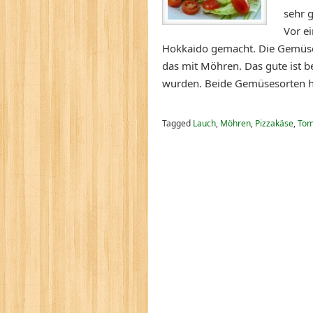
sehr 
Vor e
Hokkaido gemacht. Die Gemüse
das mit Möhren. Das gute ist 
wurden. Beide Gemüsesorten 
Tagged
Lauch
,
Möhren
,
Pizzakäse
,
Tom