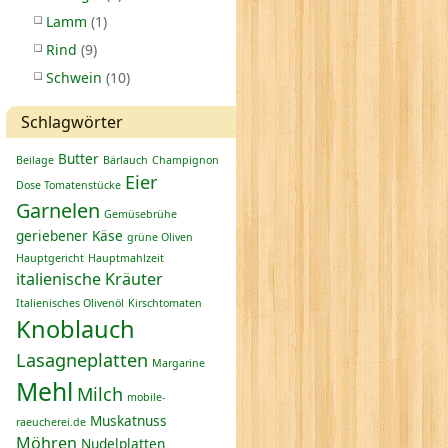
Lamm
(1)
Rind
(9)
Schwein
(10)
Schlagwörter
Butter
Beilage
Bärlauch
Champignon
Eier
Dose Tomatenstücke
Garnelen
Gemüsebrühe
geriebener Käse
grüne Oliven
Hauptgericht
Hauptmahlzeit
italienische Kräuter
Italienisches Olivenöl
Kirschtomaten
Knoblauch
Lasagneplatten
Margarine
Mehl
Milch
mobile-
Muskatnuss
raeucherei.de
Möhren
Nudelplatten