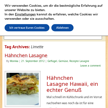
Wir verwenden Cookies, um dir die bestmögliche Erfahrung auf
unserer Website zu bieten.
In den
Einstellungen
kannst du erfahren, welche Cookies wir
lasagne-rezepte.net
verwenden oder sie ausschalten.
Ich vertraue Euren Cookies
Ablehnen
Tag Archives:
Limette
Hähnchen Lasagne
By
Monika
|
21. September 2012
|
Geflügel
,
Gemüse
,
Rezepte Lasagne
Leave a comment
Hähnchen
Lasagne Hawaii, ein
echter Genuß
Mal schnell im Kühlschrank und im Vorrat
nachsehen was noch da ist für eine