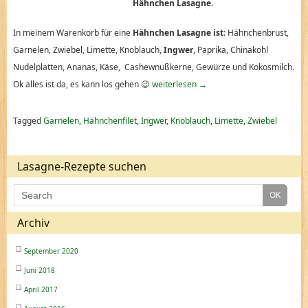
Hähnchen Lasagne.
In meinem Warenkorb für eine
Hähnchen Lasagne ist
: Hähnchenbrust,
Garnelen, Zwiebel, Limette, Knoblauch,
Ingwer
, Paprika, Chinakohl
Nudelplatten, Ananas, Käse, Cashewnußkerne, Gewürze und Kokosmilch.
Ok alles ist da, es kann los gehen 😉
weiterlesen
→
Tagged
Garnelen
,
Hähnchenfilet
,
Ingwer
,
Knoblauch
,
Limette
,
Zwiebel
Lasagne-Rezepte suchen
Archiv
September 2020
Juni 2018
April 2017