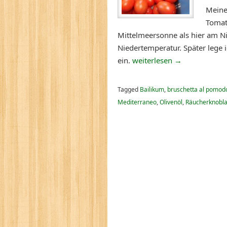
Meine
Tomat
Mittelmeersonne als hier am Ni
Niedertemperatur. Später lege i
ein.
weiterlesen
→
Tagged
Bailikum
,
bruschetta al pomo
Mediterraneo
,
Olivenöl
,
Räucherknobl