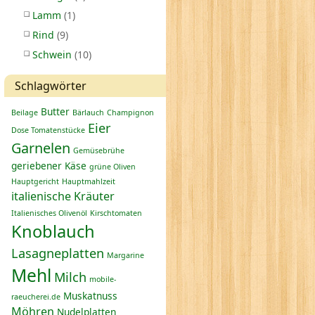
Lamm
(1)
Rind
(9)
Schwein
(10)
Schlagwörter
Butter
Beilage
Bärlauch
Champignon
Eier
Dose Tomatenstücke
Garnelen
Gemüsebrühe
geriebener Käse
grüne Oliven
Hauptgericht
Hauptmahlzeit
italienische Kräuter
Italienisches Olivenöl
Kirschtomaten
Knoblauch
Lasagneplatten
Margarine
Mehl
Milch
mobile-
Muskatnuss
raeucherei.de
Möhren
Nudelplatten