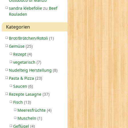
Ossobuco di Manzo
sandra klebefolie
zu
Beef
Rouladen
Kategorien
Brot/Brötchen/Rotoli
(1)
Gemüse
(25)
Rezept
(4)
vegetarisch
(7)
Nudelteig Herstellung
(8)
Pasta & Pizza
(23)
Saucen
(6)
Rezepte Lasagne
(37)
Fisch
(13)
Meeresfrüchte
(4)
Muscheln
(1)
Geflügel
(4)