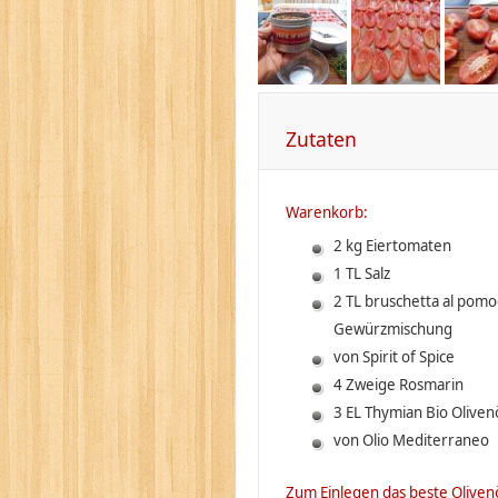
Zutaten
Warenkorb:
2 kg Eiertomaten
1 TL Salz
2 TL bruschetta al pom
Gewürzmischung
von Spirit of Spice
4 Zweige Rosmarin
3 EL Thymian Bio Oliven
von Olio Mediterraneo
Zum Einlegen das beste Olive