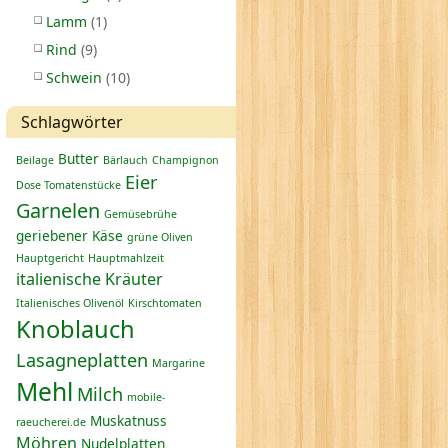
Lamm
(1)
Rind
(9)
Schwein
(10)
Schlagwörter
Butter
Beilage
Bärlauch
Champignon
Eier
Dose Tomatenstücke
Garnelen
Gemüsebrühe
geriebener Käse
grüne Oliven
Hauptgericht
Hauptmahlzeit
italienische Kräuter
Italienisches Olivenöl
Kirschtomaten
Knoblauch
Lasagneplatten
Margarine
Mehl
Milch
mobile-
Muskatnuss
raeucherei.de
Möhren
Nudelplatten