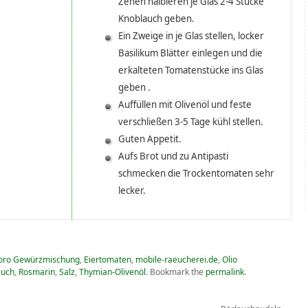
Zehen halbieren je Glas 2-4 Stücke
Knoblauch geben.
Ein Zweige in je Glas stellen, locker
Basilikum Blätter einlegen und die
erkalteten Tomatenstücke ins Glas
geben .
Auffüllen mit Olivenöl und feste
verschließen 3-5 Tage kühl stellen.
Guten Appetit.
Aufs Brot und zu Antipasti
schmecken die Trockentomaten sehr
lecker.
doro Gewürzmischung
,
Eiertomaten
,
mobile-raeucherei.de
,
Olio
auch
,
Rosmarin
,
Salz
,
Thymian-Olivenöl
.
Bookmark the
permalink
.