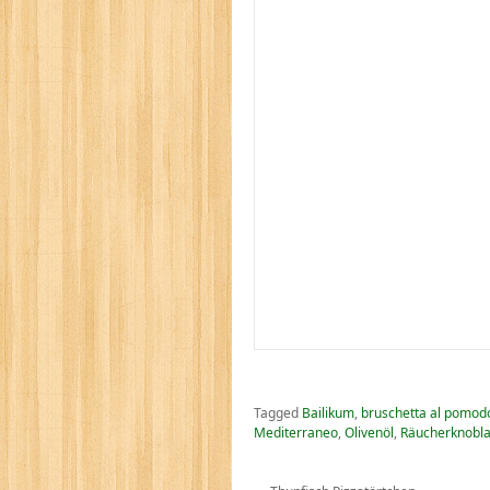
Tagged
Bailikum
,
bruschetta al pomo
Mediterraneo
,
Olivenöl
,
Räucherknobl