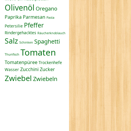
Olivenöl
Oregano
Paprika
Parmesan
Pasta
Pfeffer
Petersilie
Rindergehacktes
Räucherknoblauch
Salz
Spaghetti
Schinken
Tomaten
Thunfisch
Tomatenpüree
Trockenhefe
Zucchini
Zucker
Wasser
Zwiebel
Zwiebeln