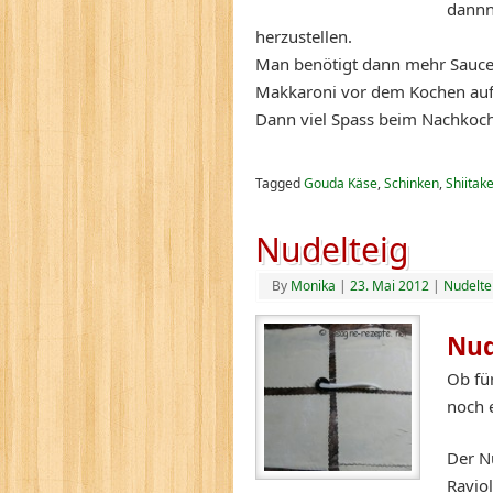
dannn
herzustellen.
Man benötigt dann mehr Sauce, 
Makkaroni vor dem Kochen auf 
Dann viel Spass beim Nachkoch
Tagged
Gouda Käse
,
Schinken
,
Shiitak
Nudelteig
By
Monika
|
23. Mai 2012
|
Nudelte
Nud
Ob fü
noch e
Der N
Ravio