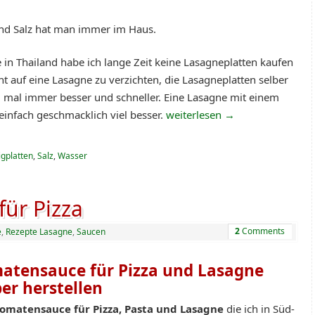
nd Salz hat man immer im Haus.
 in Thailand habe ich lange Zeit keine Lasagneplatten kaufen
 auf eine Lasagne zu verzichten, die Lasagneplatten selber
u mal immer besser und schneller. Eine Lasagne mit einem
einfach geschmacklich viel besser.
weiterlesen
→
igplatten
,
Salz
,
Wasser
ür Pizza
2
Comments
e
,
Rezepte Lasagne
,
Saucen
atensauce für Pizza und Lasagne
ber herstellen
omatensauce für Pizza, Pasta und Lasagne
die ich in Süd-