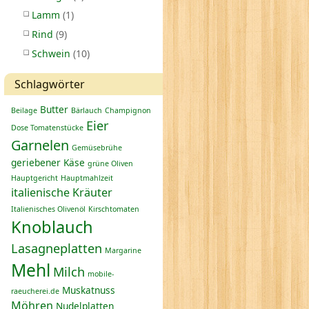
Lamm
(1)
Rind
(9)
Schwein
(10)
Schlagwörter
Butter
Beilage
Bärlauch
Champignon
Eier
Dose Tomatenstücke
Garnelen
Gemüsebrühe
geriebener Käse
grüne Oliven
Hauptgericht
Hauptmahlzeit
italienische Kräuter
Italienisches Olivenöl
Kirschtomaten
Knoblauch
Lasagneplatten
Margarine
Mehl
Milch
mobile-
Muskatnuss
raeucherei.de
Möhren
Nudelplatten