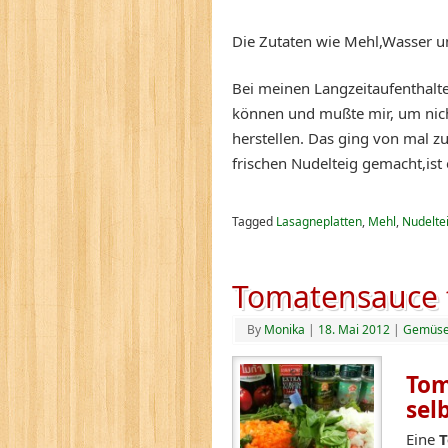
Die Zutaten wie Mehl,Wasser u
Bei meinen Langzeitaufenthalte
können und mußte mir, um nicht
herstellen. Das ging von mal z
frischen Nudelteig gemacht,ist 
Tagged
Lasagneplatten
,
Mehl
,
Nudelte
Tomatensauce f
By
Monika
|
18. Mai 2012
|
Gemüs
Tom
sel
Eine
T