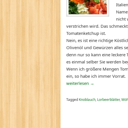
Italie
Name 
nicht 
verstrichen wird. Das schmeckt 
Tomatenketchup ist.
Nein, es ist eine richtige Köst
Olivenöl und Gewürzen alles s
denn nur so kann eine leckere 
es einmal selber Sie werden beg
Wenn ich größere Mengen Tomat
ein, so habe ich immer Vorrat.
weiterlesen
→
Tagged
Knoblauch
,
Lorbeerblätter
,
Möh