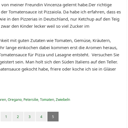
n von meiner Freundin Vincenza gelernt habe.Der richtige
der Tomatensauce ist Pizzaiola. Da habe ich erfahren, dass es
wie in den Pizzerias in Deutschland, nur Ketchup auf den Teig
zwar den Kinder lecker weil so viel Zucker im
lichkeit mit guten Zutaten wie Tomaten, Gemüse, Kräutern,
ehr lange einkochen dabei kommen erst die Aromen heraus,
Tomatensauce für Pizza und Lasagne entsteht. Versuchen Sie
eistert sein. Man holt sich den Süden Italiens auf den Teller.
ensauce gekocht habe, friere oder koche ich sie in Gläser
ren
,
Oregano
,
Petersilie
,
Tomaten
,
Zwiebeln
1
2
3
4
5