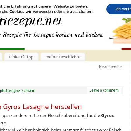
liche Erfahrung auf unserer Website zu bieten.
Ich vert
lche Cookies wir verwenden oder sie ausschalten.
Einkauf-Tipp
meine Geschichte
Newer posts
»
Leave a comment
pte Lasagne
,
Schwein
e Gyros Lasagne herstellen
l ganz anders mit einer Fleischzubereitung für die
Gyros
gne
cht viel Zeit hat holt sich beim Metzger frisches Gyrosfleisch