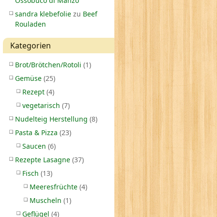
Ossobuco di Manzo
sandra klebefolie
zu
Beef
Rouladen
Kategorien
Brot/Brötchen/Rotoli
(1)
Gemüse
(25)
Rezept
(4)
vegetarisch
(7)
Nudelteig Herstellung
(8)
Pasta & Pizza
(23)
Saucen
(6)
Rezepte Lasagne
(37)
Fisch
(13)
Meeresfrüchte
(4)
Muscheln
(1)
Geflügel
(4)