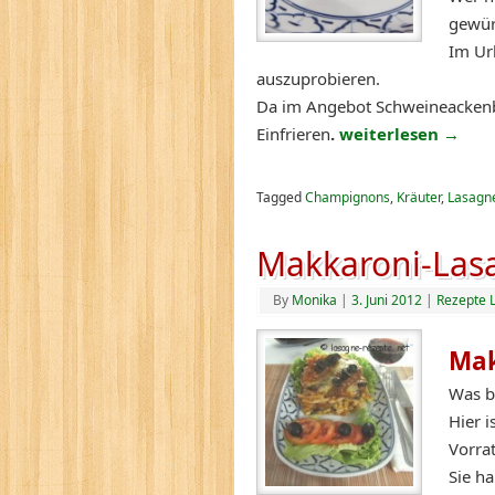
gewür
Im Ur
auszuprobieren.
Da im Angebot Schweineackenb
Einfrieren
.
weiterlesen
→
Tagged
Champignons
,
Kräuter
,
Lasagne
Makkaroni-Las
By
Monika
|
3. Juni 2012
|
Rezepte 
Mak
Was b
Hier i
Vorrat
Sie ha