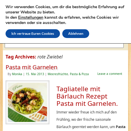
Wir verwenden Cookies, um dir die bestmögliche Erfahrung auf
unserer Website zu bieten.
In den
Einstellungen
kannst du erfahren, welche Cookies wir
lasagne-rezepte.net
verwenden oder sie ausschalten.
Ich vertraue Euren Cookies
Ablehnen
Tag Archives:
rote Zwiebel
Pasta mit Garnelen
Leave a comment
By
Monika
|
15. Mai 2013
|
Meeresfrüchte
,
Pasta & Pizza
Tagliatelle mit
Bärlauch Rezept
Pasta mit Garnelen.
Immer wieder freue ich mich auf den
Frühling, wo der frische saisonale
Bärlauch geerntet werden kann, um
Pasta