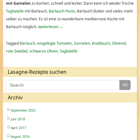
mit Garnelen
zu kochen, schnell und lecker. Dann kann ich wieder frische
Tagliatelle
mit Bärlauch,
Bärlauch Pesto
, Bärlauch Butter und vieles mehr
selber zu machen. Es ist eine so wunderbare mediterrane Küche mit
Bärlauch möglich.
weiterlesen
→
Tagged
Bärlauch
,
eingelegte Tomaten
,
Garnelen
,
Knoblauch
,
Olivenöl
,
rote Zwiebel
,
schwarze Oliven
,
Tagliatelle
Lasagne-Rezepte suchen
Archiv
September 2020
Juni 2018
April 2017
August 2016