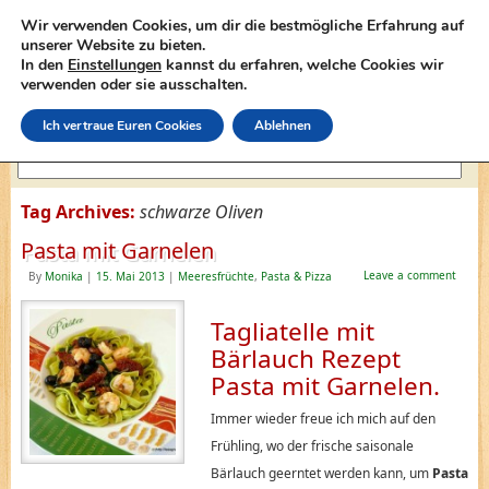
Wir verwenden Cookies, um dir die bestmögliche Erfahrung auf
unserer Website zu bieten.
In den
Einstellungen
kannst du erfahren, welche Cookies wir
lasagne-rezepte.net
verwenden oder sie ausschalten.
Ich vertraue Euren Cookies
Ablehnen
Tag Archives:
schwarze Oliven
Pasta mit Garnelen
Leave a comment
By
Monika
|
15. Mai 2013
|
Meeresfrüchte
,
Pasta & Pizza
Tagliatelle mit
Bärlauch Rezept
Pasta mit Garnelen.
Immer wieder freue ich mich auf den
Frühling, wo der frische saisonale
Bärlauch geerntet werden kann, um
Pasta